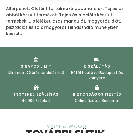
Allergének: Glutént tartalmazó gabonafélék. Tej és az
abból készült termékek. Tojás és a belőle készült
termékek. Dióféléket, azaz mandulát, mogyorót, diót,
pisztáciát és földimogyorót felhasználó műhelyben
készült.
3 NAPOS LIMIT
KISZÁLLÍTÁS
Minimum 72 órás rendelési idő
Hűtött autóval Budapest és
környéke
INGYENES SZÁLLÍTÁS
BIZTONSÁGOS FIZETÉS
40.000 Ft felett
Online fizetés Barionnal
VINYL & WOOD