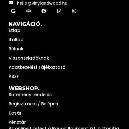
hello@vinylandwood.hu
NAVIGÁCIÓ.
Étlap
Itallap
Rólunk
Viszonteladóknak
Adatkezelési Tájékoztató
ÁSZF
WEBSHOP.
Sütemény rendelés
Regisztráció / Belépés
Kosár
Pénztár
Az online fizetést a Barion Payment Zrt. biztosítja,