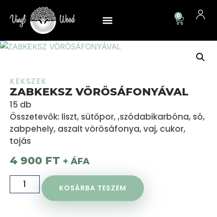
0
Sütemény B2B
KEKSZEK
ZABKEKSZ VÖRÖSÁFONYÁVAL
15 db
Összetevők: liszt, sütőpor, ,szódabikarbóna, só,
zabpehely, aszalt vörösáfonya, vaj, cukor,
tojás
4 900
FT
+ ÁFA
KOSÁRBA TESZEM